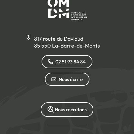
817 route du Daviaud
85 550 La-Barre-de-Monts
02 51 93 84 84
Nous écrire
Nous recrutons