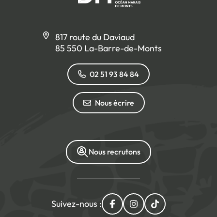
817 route du Daviaud
85 550 La-Barre-de-Monts
02 51 93 84 84
Nous écrire
Nous recrutons
Suivez-nous :
Lien vers le compte Facebo
Lien vers le compte I
Lien vers le com