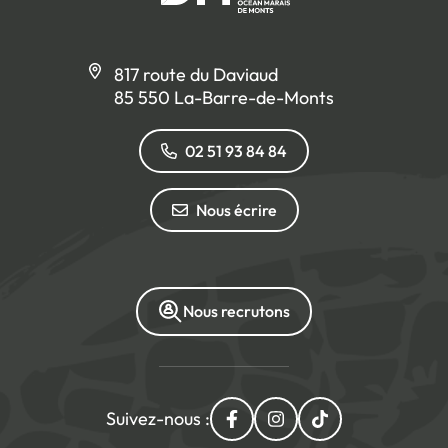
817 route du Daviaud
85 550 La-Barre-de-Monts
02 51 93 84 84
Nous écrire
Nous recrutons
Suivez-nous :
Lien vers le compte Facebo
Lien vers le compte I
Lien vers le com