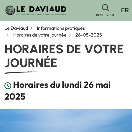
Gestion des traceurs
Aller
FR
au
RECHERCHE
contenu
Le Daviaud
Informations pratiques
Horaires de votre journée
26-05-2025
HORAIRES DE VOTRE
JOURNÉE
Horaires du lundi 26 mai
2025