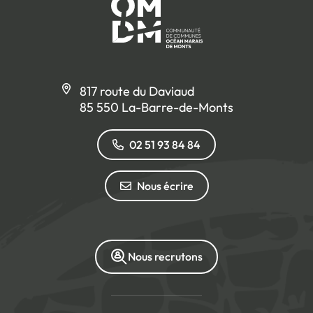
817 route du Daviaud
85 550 La-Barre-de-Monts
02 51 93 84 84
Nous écrire
Nous recrutons