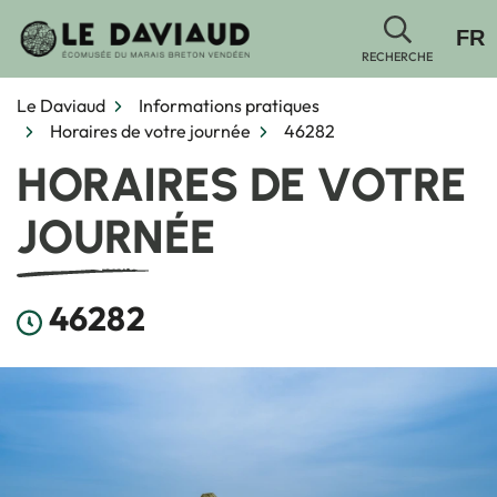
Gestion des traceurs
Aller
FR
au
RECHERCHE
contenu
Le Daviaud
Informations pratiques
Horaires de votre journée
46282
HORAIRES DE VOTRE
JOURNÉE
46282