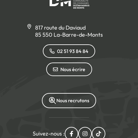
817 route du Daviaud
85 550 La-Barre-de-Monts
02 51 93 84 84
Nous écrire
Nous recrutons
Suivez-nous :
Lien vers le compte Facebo
Lien vers le compte I
Lien vers le com