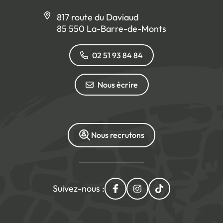
817 route du Daviaud
85 550 La-Barre-de-Monts
02 51 93 84 84
Nous écrire
Nous recrutons
Suivez-nous :
Lien vers le compte Facebo
Lien vers le compte I
Lien vers le com