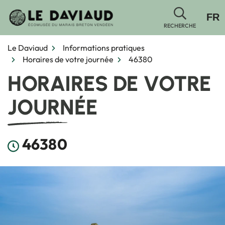
Gestion des traceurs
Aller
FR
au
RECHERCHE
contenu
Le Daviaud
Informations pratiques
Horaires de votre journée
46380
HORAIRES DE VOTRE
JOURNÉE
46380