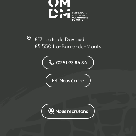
817 route du Daviaud
85 550 La-Barre-de-Monts
02 51 93 84 84
Nous écrire
Nous recrutons