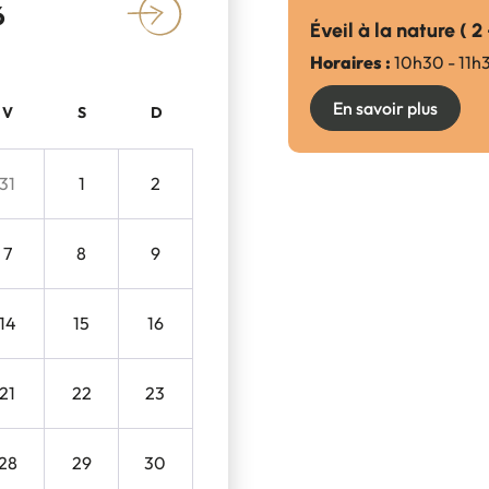
6
»
Éveil à la nature ( 2
Horaires :
10h30 - 11h
En savoir plus
V
S
D
31
1
2
7
8
9
14
15
16
21
22
23
28
29
30