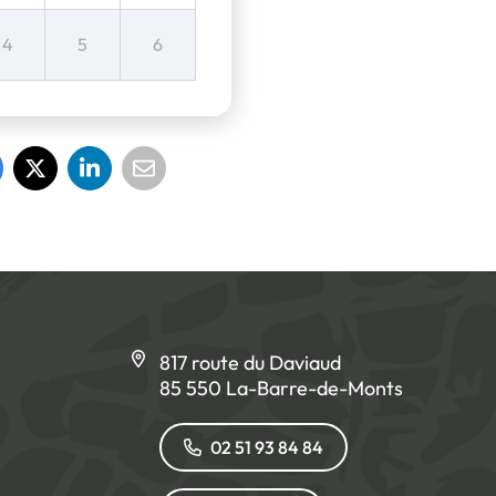
4
5
6
817 route du Daviaud
85 550 La-Barre-de-Monts
02 51 93 84 84