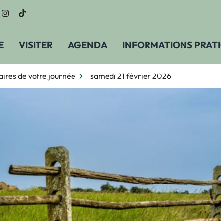
n vers le compte Facebook
Lien vers le compte Instagram
Lien vers le compte TikTok
E
VISITER
AGENDA
INFORMATIONS PRAT
aires de votre journée
samedi 21 février 2026