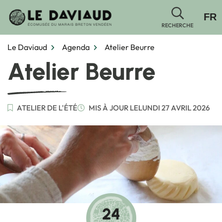
Gestion des traceurs
Aller
FR
au
RECHERCHE
contenu
Le Daviaud
Agenda
Atelier Beurre
Atelier Beurre
ATELIER DE L'ÉTÉ
MIS À JOUR LE
LUNDI 27 AVRIL 2026
24