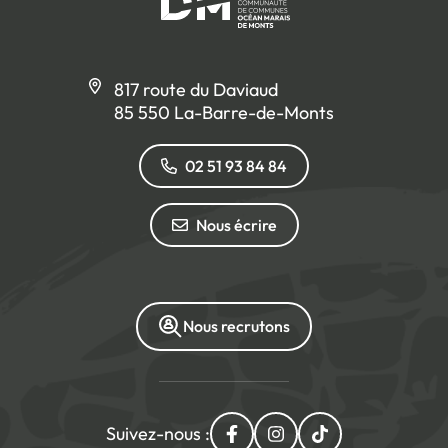
817 route du Daviaud
85 550 La-Barre-de-Monts
02 51 93 84 84
Nous écrire
Nous recrutons
Suivez-nous :
Lien vers le compte Facebo
Lien vers le compte I
Lien vers le com