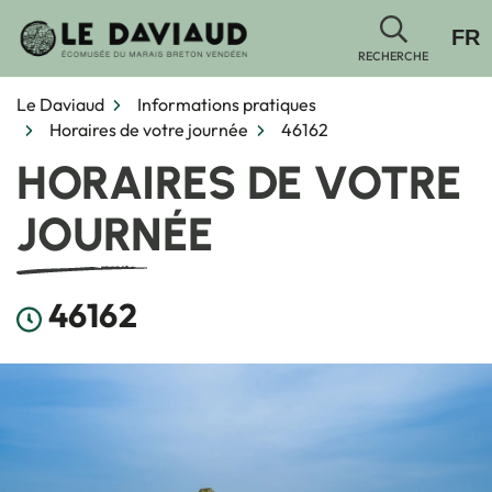
Gestion des traceurs
Aller
FR
au
RECHERCHE
contenu
Le Daviaud
Informations pratiques
Horaires de votre journée
46162
HORAIRES DE VOTRE
JOURNÉE
46162