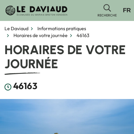
Gestion des traceurs
Aller
FR
au
RECHERCHE
contenu
Le Daviaud
Informations pratiques
Horaires de votre journée
46163
HORAIRES DE VOTRE
JOURNÉE
46163