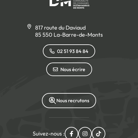
817 route du Daviaud
85 550 La-Barre-de-Monts
02 51 93 84 84
Nous écrire
Nous recrutons
Suivez-nous :
Lien vers le compte Facebo
Lien vers le compte I
Lien vers le com