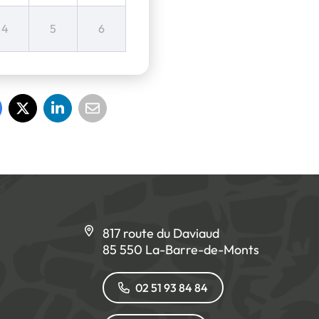
4
5
6
817 route du Daviaud
85 550 La-Barre-de-Monts
02 51 93 84 84