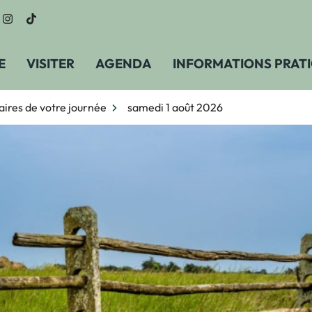
n vers le compte Facebook
Lien vers le compte Instagram
Lien vers le compte TikTok
E
VISITER
AGENDA
INFORMATIONS PRAT
aires de votre journée
samedi 1 août 2026